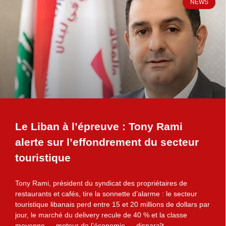
NEWS
Le Liban à l’épreuve : Tony Rami
alerte sur l’effondrement du secteur
touristique
Tony Rami, président du syndicat des propriétaires de
restaurants et cafés, tire la sonnette d’alarme : le secteur
touristique libanais perd entre 15 et 20 millions de dollars par
jour, le marché du delivery recule de 40 % et la classe
moyenne — moteur de l’économie — disparaît