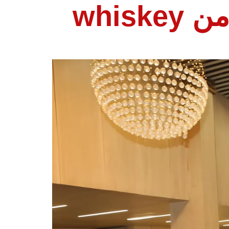
بيروت تستضيف النسخة السابعة من whiskey