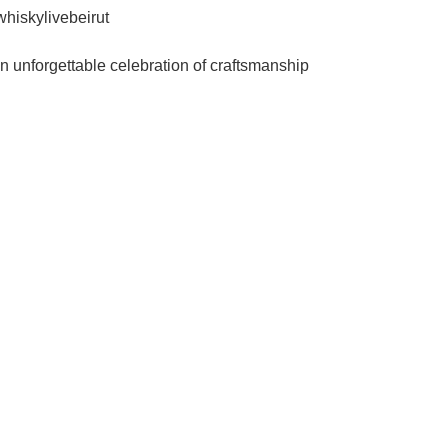
whiskylivebeirut
an unforgettable celebration of craftsmanship