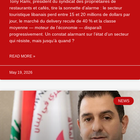
Tony Rami, président du syndicat des propriétaires de
restaurants et cafés, tire la sonnette d’alarme : le secteur
touristique libanais perd entre 15 et 20 millions de dollars par
jour, le marché du delivery recule de 40 % et la classe
moyenne — moteur de l’économie — disparaît
progressivement. Un constat alarmant sur l’état d’un secteur
qui résiste, mais jusqu’à quand ?
READ MORE »
May 19, 2026
NEWS