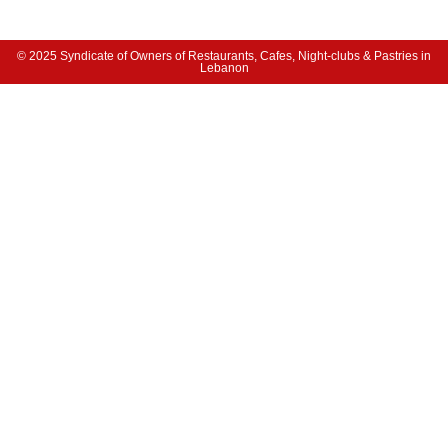
© 2025 Syndicate of Owners of Restaurants, Cafes, Night-clubs & Pastries in
Lebanon